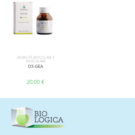
AGGIUNGI AL CARRELLO
MOBILITÀ ARTICOLARE E
MUSCOLARE
D3-GEA
20,00
€