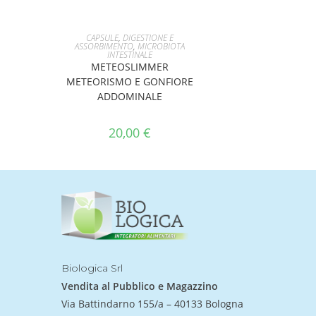
AGGIUNGI AL CARRELLO
CAPSULE
,
DIGESTIONE E
ASSORBIMENTO
,
MICROBIOTA
INTESTINALE
METEOSLIMMER
METEORISMO E GONFIORE
ADDOMINALE
20,00
€
Biologica Srl
Vendita al Pubblico e Magazzino
Via Battindarno 155/a – 40133 Bologna