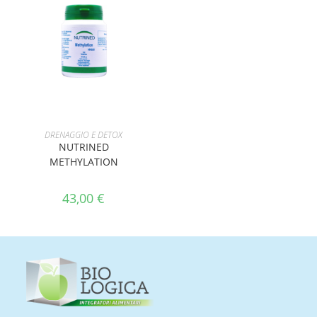
AGGIUNGI AL CARRELLO
DRENAGGIO E DETOX
NUTRINED
METHYLATION
43,00
€