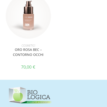
AGGIUNGI AL CARRELLO
COSMETICI
ORO ROSA BEC –
CONTORNO OCCHI
70,00
€