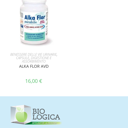
AGGIUNGI AL CARRELLO
BENESSERE DELLE VIE URINARIE
,
CAPSULE
,
DIGESTIONE E
ASSORBIMENTO
ALKA FLOR AVD
16,00
€