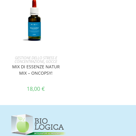
AGGIUNGI AL CARRELLO
GESTIONE DELLO STRESS E
CONCENTRAZIONE
,
GOCCE
MIX DI ESSENZE NATUR
MIX – ONCOPSY!
18,00
€