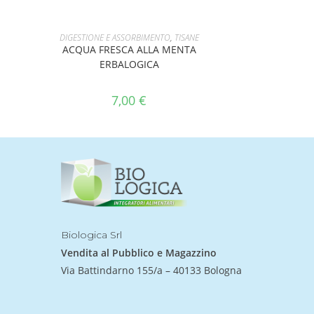
AGGIUNGI AL CARRELLO
DIGESTIONE E ASSORBIMENTO
,
TISANE
ACQUA FRESCA ALLA MENTA
ERBALOGICA
7,00
€
Biologica Srl
Vendita al Pubblico e Magazzino
Via Battindarno 155/a – 40133 Bologna