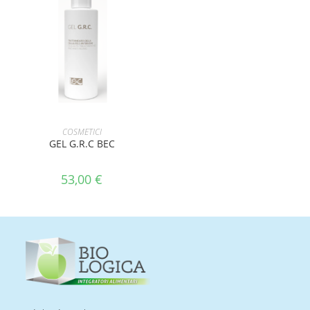
AGGIUNGI AL CARRELLO
COSMETICI
GEL G.R.C BEC
53,00
€