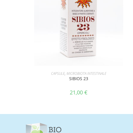
AGGIUNGI AL CARRELLO
CAPSULE
,
MICROBIOTA INTESTINALE
SIBIOS 23
21,00
€