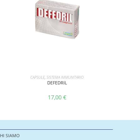
AGGIUNGI AL CARRELLO
CAPSULE
,
SISTEMA IMMUNITARIO
DEFEDRIL
17,00
€
HI SIAMO