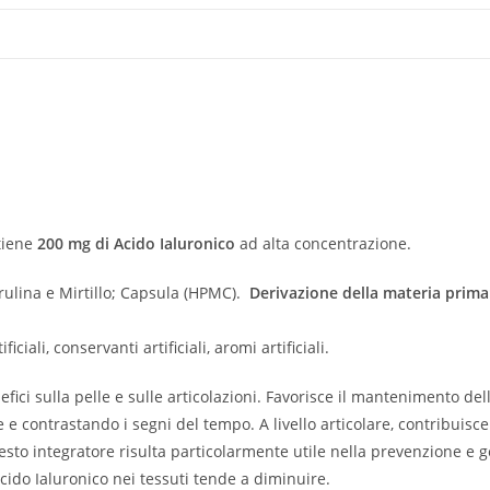
tiene
200 mg di Acido Ialuronico
ad alta concentrazione.
irulina e Mirtillo; Capsula (HPMC).
Derivazione della materia prima
ficiali, conservanti artificiali, aromi artificiali.
efici sulla pelle e sulle articolazioni. Favorisce il mantenimento del
e e contrastando i segni del tempo. A livello articolare, contribuisce
sto integratore risulta particolarmente utile nella prevenzione e ge
cido Ialuronico nei tessuti tende a diminuire.