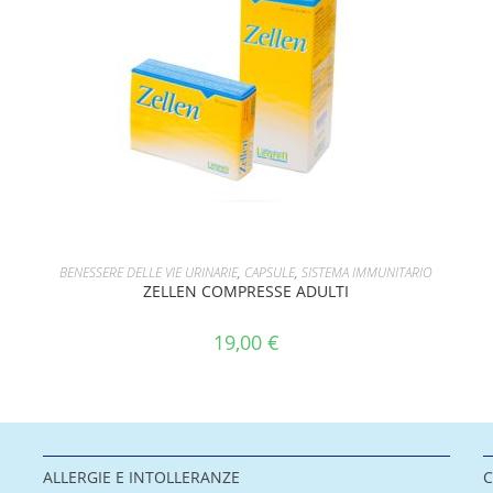
AGGIUNGI AL CARRELLO
BENESSERE DELLE VIE URINARIE
,
CAPSULE
,
SISTEMA IMMUNITARIO
ZELLEN COMPRESSE ADULTI
19,00
€
ALLERGIE E INTOLLERANZE
C