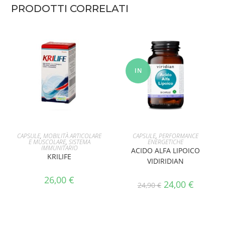
PRODOTTI CORRELATI
IN
OFFERT
A!
AGGIUNGI AL CARRELLO
AGGIUNGI AL CARRELLO
CAPSULE
,
MOBILITÀ ARTICOLARE
CAPSULE
,
PERFORMANCE
E MUSCOLARE
,
SISTEMA
ENERGETICHE
IMMUNITARIO
ACIDO ALFA LIPOICO
KRILIFE
VIDIRIDIAN
26,00
€
24,00
€
24,90
€