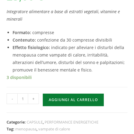
Integratore alimentare a base di estratti vegetali, vitamine e
minerali
Formato:
compresse
Contenuto:
confezione da 30 compresse divisibili
Effetto fisiologico:
indicato per alleviare i disturbi della
menopausa come vampate di calore, irritabilità,
alterazioni dell’umore, disturbi del sonno e palpitazioni;
promuove il benessere mentale e fisico.
3 disponibili
-
+
AGGIUNGI AL CARRELLO
Categorie:
CAPSULE
,
PERFORMANCE ENERGETICHE
Tag:
menopausa
,
vampate di calore