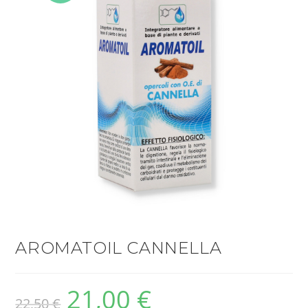
OFFERT
A!
AROMATOIL CANNELLA
21,00
€
22,50
€