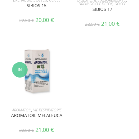
DRENAGGIO E DETOX
,
GOCCE
DIGESTIONE E ASSORBIMENTO
,
DRENAGGIO E DETOX
,
GOCCE
SIBIOS 15
SIBIOS 17
20,00
€
22,50
€
21,00
€
22,50
€
IN
OFFERT
A!
AGGIUNGI AL CARRELLO
AROMATOIL
,
VIE RESPIRATORIE
AROMATOIL MELALEUCA
21,00
€
22,50
€