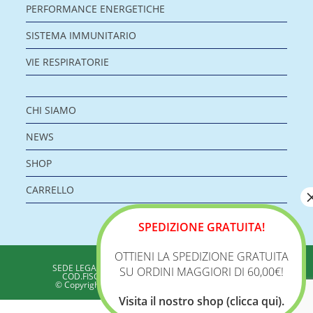
PERFORMANCE ENERGETICHE
SISTEMA IMMUNITARIO
VIE RESPIRATORIE
CHI SIAMO
NEWS
SHOP
CARRELLO
SPEDIZIONE GRATUITA!
OTTIENI LA SPEDIZIONE GRATUITA
BIOLOGICA S.R.L.
SEDE LEGALE: VIA DELLA ZECCA 1 – 40100 BOLOGNA
SU ORDINI MAGGIORI DI 60,00€!
COD.FISC./P.IVA: 04198960371 - REA: BO 353313
© Copyright 2020 - Biologica – Integratori Alimentari
Visita il nostro shop (clicca qui).