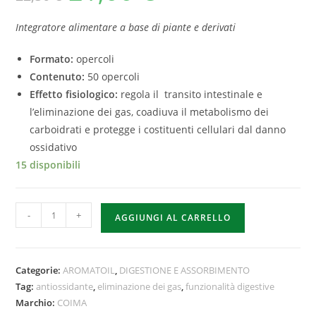
Integratore alimentare a base di piante e derivati
Formato:
opercoli
Contenuto:
50 opercoli
Effetto fisiologico:
regola il transito intestinale e
l’eliminazione dei gas, coadiuva il metabolismo dei
carboidrati e protegge i costituenti cellulari dal danno
ossidativo
15 disponibili
-
+
AGGIUNGI AL CARRELLO
Categorie:
AROMATOIL
,
DIGESTIONE E ASSORBIMENTO
Tag:
antiossidante
,
eliminazione dei gas
,
funzionalità digestive
Marchio:
COIMA