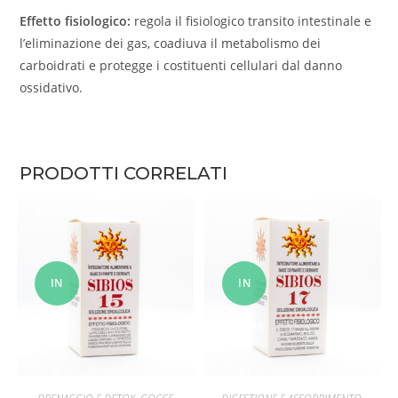
Effetto fisiologico:
regola il fisiologico transito intestinale e
l’eliminazione dei gas, coadiuva il metabolismo dei
carboidrati e protegge i costituenti cellulari dal danno
ossidativo.
PRODOTTI CORRELATI
IN
IN
OFFERT
OFFERT
A!
A!
AGGIUNGI AL CARRELLO
AGGIUNGI AL CARRELLO