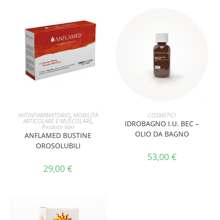
AGGIUNGI AL CARRELLO
AGGIUNGI AL CARRELLO
ANTINFIAMMATORIO
,
MOBILITÀ
COSMETICI
ARTICOLARE E MUSCOLARE
,
IDROBAGNO I.U. BEC –
Prodotti Vari
OLIO DA BAGNO
ANFLAMED BUSTINE
OROSOLUBILI
53,00
€
29,00
€