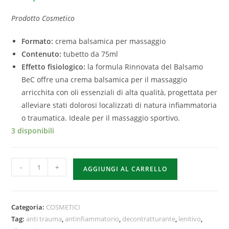
Prodotto Cosmetico
Formato:
crema balsamica per massaggio
Contenuto:
tubetto da 75ml
Effetto fisiologico:
la formula Rinnovata del Balsamo
BeC offre una crema balsamica per il massaggio
arricchita con oli essenziali di alta qualità, progettata per
alleviare stati dolorosi localizzati di natura infiammatoria
o traumatica. Ideale per il massaggio sportivo.
3 disponibili
-
+
AGGIUNGI AL CARRELLO
Categoria:
COSMETICI
Tag:
anti trauma
,
antinfiammatorio
,
decontratturante
,
lenitivo
,