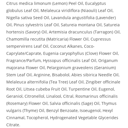
Citrus medica limonum (Lemon) Peel Oil, Eucalyptus
globulus Leaf Oil, Melaleuca viridiflora (Niaouli) Leaf Oil,
Nigella sativa Seed Oil, Lavandula angustifolia (Lavender)
Oil, Pinus sylvestris Leaf Oil, Satureia montana Oil, Satureia
hortensis (Savory) Oil, Artemisia dracunculus (Tarragon) Oil,
Chamomilla recutita (Matricaria) Flower Oil, Cupressus
sempervirens Leaf Oil, Coconut Alkanes, Coco-
Caprylate/Caprate, Eugenia caryophyllus (Clove) Flower Oil,
Fragrance/Parfum, Hyssopus officinalis Leaf Oil, Origanum
majorana Flower Oil, Pelargonium graveolens (Geranium)
Stem Leaf Oil, Arginine, Bisabolol, Abies sibirica Needle Oil,
Melaleuca alternifolia (Tea Tree) Leaf Oil, Zingiber officinale
Root Oil, Litsea cubeba Fruit Oil, Turpentine Oil, Eugenol,
Geraniol, Citronellol, Linalool, Citral, Rosmarinus officinalis
(Rosemary) Flower Oil, Salvia officinalis (Sage) Oil, Thymus
vulgaris (Thyme) Oil, Benzyl Benzoate, Isoeugenol, Hexyl
Cinnamal, Tocopherol, Hydrogenated Vegetable Glycerides
Citrate.