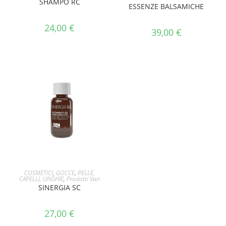
SHAMPO RC
ESSENZE BALSAMICHE
24,00
€
39,00
€
AGGIUNGI AL CARRELLO
COSMETICI
,
GOCCE
,
PELLE,
CAPELLI, UNGHIE
,
Prodotti Vari
SINERGIA SC
27,00
€