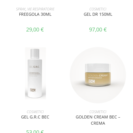
AGGIUNGI AL CARRELLO
AGGIUNGI AL CARRELLO
SPRAY
,
VIE RESPIRATORIE
COSMETICI
FREEGOLA 30ML
GEL DR 150ML
29,00
€
97,00
€
AGGIUNGI AL CARRELLO
AGGIUNGI AL CARRELLO
COSMETICI
COSMETICI
GEL G.R.C BEC
GOLDEN CREAM BEC –
CREMA
53,00
€