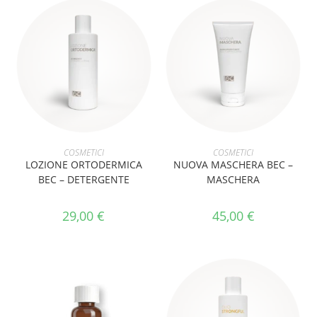
AGGIUNGI AL CARRELLO
AGGIUNGI AL CARRELLO
COSMETICI
COSMETICI
LOZIONE ORTODERMICA
NUOVA MASCHERA BEC –
BEC – DETERGENTE
MASCHERA
29,00
€
45,00
€