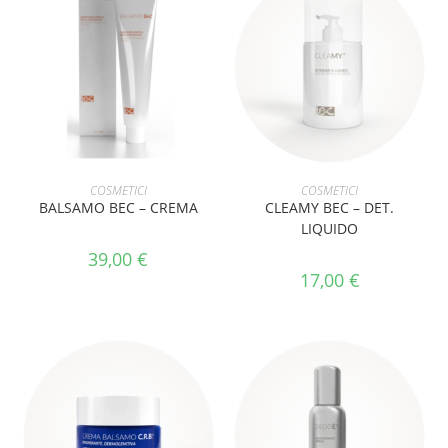
AGGIUNGI AL CARRELLO
AGGIUNGI AL CARRELLO
COSMETICI
COSMETICI
BALSAMO BEC – CREMA
CLEAMY BEC – DET.
LIQUIDO
39,00
€
17,00
€