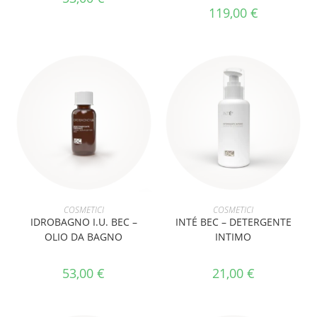
119,00
€
AGGIUNGI AL CARRELLO
AGGIUNGI AL CARRELLO
COSMETICI
COSMETICI
IDROBAGNO I.U. BEC –
INTÉ BEC – DETERGENTE
OLIO DA BAGNO
INTIMO
53,00
€
21,00
€