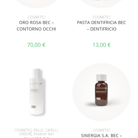
AGGIUNGI AL CARRELLO
AGGIUNGI AL CARRELLO
COSMETICI
COSMETICI
ORO ROSA BEC –
PASTA DENTIFRICIA BEC
CONTORNO OCCHI
– DENTIFRICIO
70,00
€
13,00
€
AGGIUNGI AL CARRELLO
AGGIUNGI AL CARRELLO
COSMETICI
,
PELLE, CAPELLI,
COSMETICI
UNGHIE
,
Prodotti Vari
SINERGIA S.A. BEC –