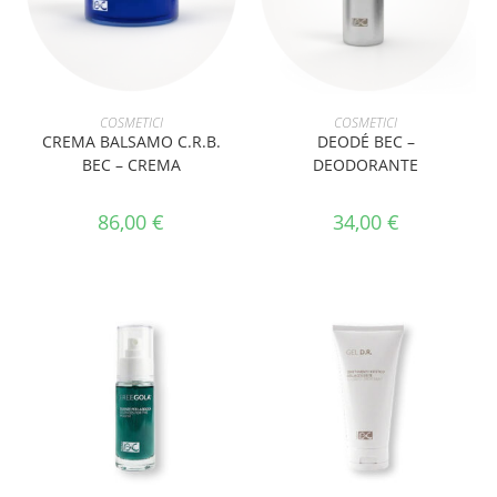
AGGIUNGI AL CARRELLO
AGGIUNGI AL CARRELLO
COSMETICI
COSMETICI
CREMA BALSAMO C.R.B.
DEODÉ BEC –
BEC – CREMA
DEODORANTE
86,00
€
34,00
€