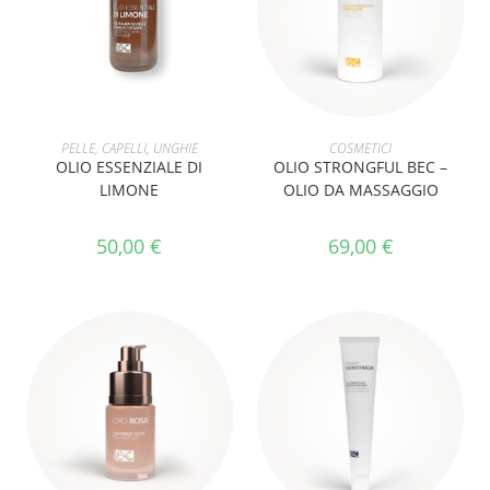
AGGIUNGI AL CARRELLO
AGGIUNGI AL CARRELLO
PELLE, CAPELLI, UNGHIE
COSMETICI
OLIO ESSENZIALE DI
OLIO STRONGFUL BEC –
LIMONE
OLIO DA MASSAGGIO
50,00
€
69,00
€