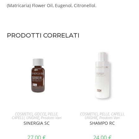
(Matricaria) Flower Oil, Eugenol, Citronellol.
PRODOTTI CORRELATI
AGGIUNGI AL CARRELLO
AGGIUNGI AL CARRELLO
COSMETICI
,
GOCCE
,
PELLE,
COSMETICI
,
PELLE, CAPELLI,
CAPELLI, UNGHIE
,
Prodotti Vari
UNGHIE
,
Prodotti Vari
SINERGIA SC
SHAMPO RC
27,00
€
24,00
€