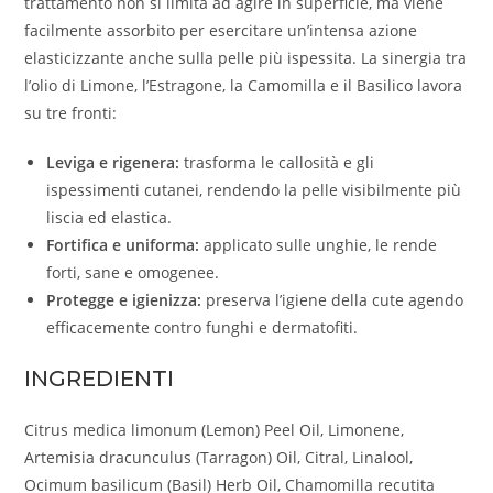
trattamento non si limita ad agire in superficie, ma viene
facilmente assorbito per esercitare un’intensa azione
elasticizzante anche sulla pelle più ispessita. La sinergia tra
l’olio di Limone, l’Estragone, la Camomilla e il Basilico lavora
su tre fronti:
Leviga e rigenera:
trasforma le callosità e gli
ispessimenti cutanei, rendendo la pelle visibilmente più
liscia ed elastica.
Fortifica e uniforma:
applicato sulle unghie, le rende
forti, sane e omogenee.
Protegge e igienizza:
preserva l’igiene della cute agendo
efficacemente contro funghi e dermatofiti.
INGREDIENTI
Citrus medica limonum (Lemon) Peel Oil, Limonene,
Artemisia dracunculus (Tarragon) Oil, Citral, Linalool,
Ocimum basilicum (Basil) Herb Oil, Chamomilla recutita