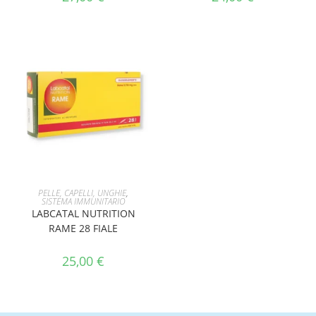
AGGIUNGI AL CARRELLO
PELLE, CAPELLI, UNGHIE
,
SISTEMA IMMUNITARIO
LABCATAL NUTRITION
RAME 28 FIALE
25,00
€