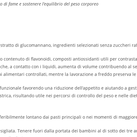
so di fame e sostenere l’equilibrio del peso corporeo
estratto di glucomannano, ingredienti selezionati senza zuccheri raf
 contenuto di flavonoidi, composti antiossidanti utili per contrasta
che, a contatto con i liquidi, aumenta di volume contribuendo al sens
i alimentari controllati, mentre la lavorazione a freddo preserva le 
ionale favorendo una riduzione dell’appetito e aiutando a gestire gl
ica, risultando utile nei percorsi di controllo del peso e nelle die
eribilmente lontano dai pasti principali o nei momenti di maggior
igliata. Tenere fuori dalla portata dei bambini al di sotto dei tre a