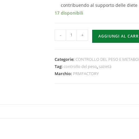
contribuendo al supporto delle diete 
17 disponibili
-
+
AGGIUNGI AL CAR
Categorie:
CONTROLLO DEL PESO E METAB
Tag:
controllo del peso
,
sazietà
Marchio:
PRMFACTORY