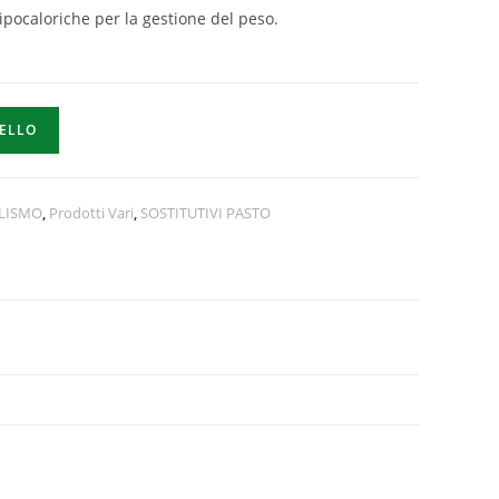
ipocaloriche per la gestione del peso.
RELLO
OLISMO
,
Prodotti Vari
,
SOSTITUTIVI PASTO