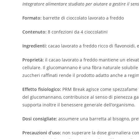
Integratore alimentare studiato per aiutare a gestire il sen
Formato:
barrette di cioccolato lavorato a freddo
Contenuto:
8 confezioni da 4 cioccolatini
Ingredienti:
cacao lavorato a freddo ricco di flavonoidi, 
Proprietà:
il cacao lavorato a freddo mantiene un elevato
cellulare. Il glucomannano è una fibra naturale solubile 
zuccheri raffinati rende il prodotto adatto anche a regim
Effetto fisiologico:
PRM Break agisce come spezzafame funz
del glucomannano, contribuisce al senso di pienezza gastr
supporta inoltre il benessere generale dell’organismo.
Dosi consigliate:
assumere una barretta al bisogno, pref
Precauzioni d’uso:
non superare la dose giornaliera cons