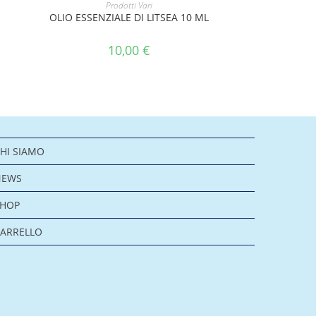
AGGIUNGI AL CARRELLO
Prodotti Vari
OLIO ESSENZIALE DI LITSEA 10 ML
10,00
€
HI SIAMO
NEWS
SHOP
ARRELLO