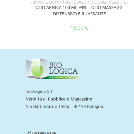
AGGIUNGI AL CARRELLO
COSMETICI
,
MOBILITÀ ARTICOLARE E MUSCOLARE
,
Prodotti Vari
OLIO ARNICA 100 ML 99% – OLIO MASSAGGI
DISTENSIVO E RILASSANTE
16,00
€
Biologica Srl
Vendita al Pubblico e Magazzino
Via Battindarno 155/a – 40133 Bologna
0519985136