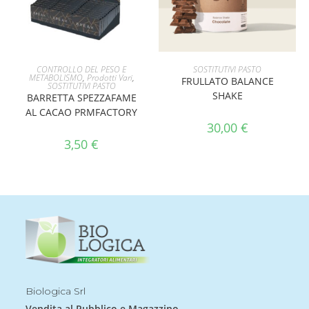
AGGIUNGI AL CARRELLO
SCEGLI
CONTROLLO DEL PESO E
SOSTITUTIVI PASTO
METABOLISMO
,
Prodotti Vari
,
FRULLATO BALANCE
SOSTITUTIVI PASTO
SHAKE
BARRETTA SPEZZAFAME
AL CACAO PRMFACTORY
30,00
€
3,50
€
Biologica Srl
Vendita al Pubblico e Magazzino