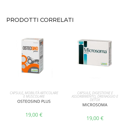
PRODOTTI CORRELATI
AGGIUNGI AL CARRELLO
AGGIUNGI AL CARRELLO
CAPSULE
,
MOBILITÀ ARTICOLARE
CAPSULE
,
DIGESTIONE E
E MUSCOLARE
ASSORBIMENTO
,
DRENAGGIO E
DETOX
OSTEOSIND PLUS
MICROSOMA
19,00
€
19,00
€