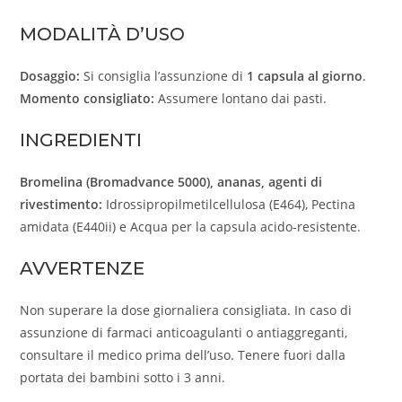
MODALITÀ D’USO
Dosaggio:
Si consiglia l’assunzione di
1 capsula al giorno
.
Momento consigliato:
Assumere lontano dai pasti
.
INGREDIENTI
Bromelina (Bromadvance 5000), a
nanas, a
genti di
rivestimento:
Idrossipropilmetilcellulosa (E464), Pectina
amidata (E440ii) e Acqua per la capsula acido-resistente
.
AVVERTENZE
Non superare la dose giornaliera consigliata
.
In caso di
assunzione di farmaci anticoagulanti o antiaggreganti,
consultare il medico prima dell’uso
.
Tenere fuori dalla
portata dei bambini sotto i 3 anni
.