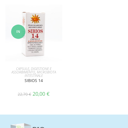
IN
OFFERT
A!
AGGIUNGI AL CARRELLO
CAPSULE
,
DIGESTIONE E
ASSORBIMENTO
,
MICROBIOTA
INTESTINALE
SIBIOS 14
20,00
€
22,70
€