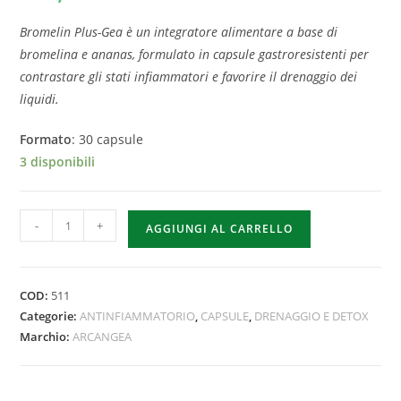
Bromelin Plus-Gea è un integratore alimentare a base di
bromelina e ananas, formulato in capsule gastroresistenti per
contrastare gli stati infiammatori e favorire il drenaggio dei
liquidi
.
Formato
: 30 capsule
3 disponibili
-
+
AGGIUNGI AL CARRELLO
COD:
511
Categorie:
ANTINFIAMMATORIO
,
CAPSULE
,
DRENAGGIO E DETOX
Marchio:
ARCANGEA