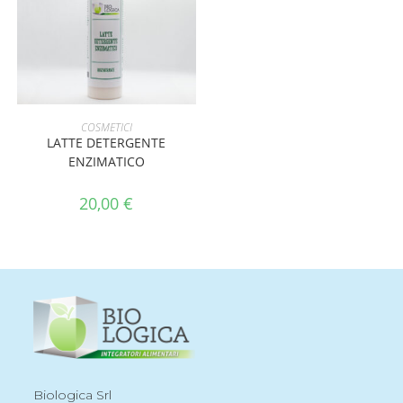
AGGIUNGI AL CARRELLO
COSMETICI
LATTE DETERGENTE
ENZIMATICO
20,00
€
Biologica Srl