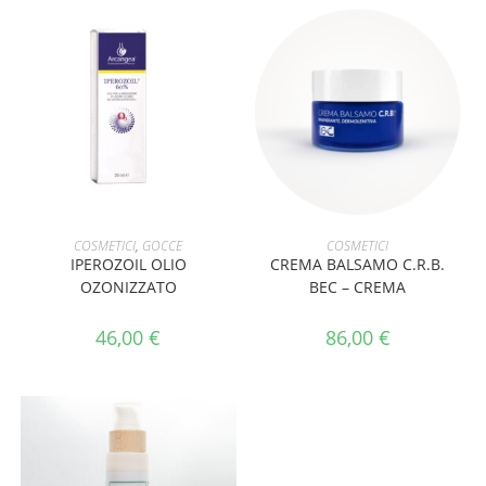
AGGIUNGI AL CARRELLO
AGGIUNGI AL CARRELLO
COSMETICI
,
GOCCE
COSMETICI
IPEROZOIL OLIO
CREMA BALSAMO C.R.B.
OZONIZZATO
BEC – CREMA
46,00
€
86,00
€