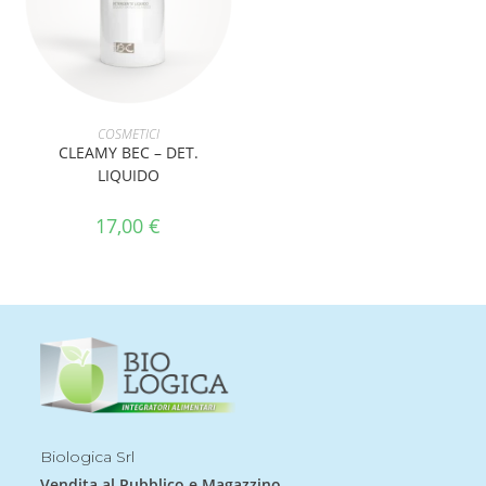
AGGIUNGI AL CARRELLO
COSMETICI
CLEAMY BEC – DET.
LIQUIDO
17,00
€
Biologica Srl
Vendita al Pubblico e Magazzino