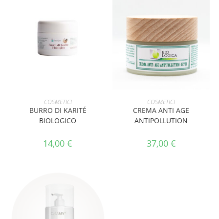
AGGIUNGI AL CARRELLO
AGGIUNGI AL CARRELLO
COSMETICI
COSMETICI
BURRO DI KARITÉ
CREMA ANTI AGE
BIOLOGICO
ANTIPOLLUTION
14,00
€
37,00
€