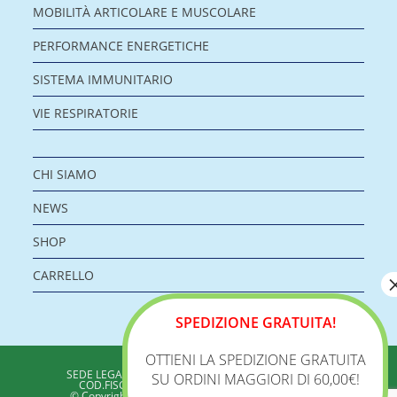
MOBILITÀ ARTICOLARE E MUSCOLARE
PERFORMANCE ENERGETICHE
SISTEMA IMMUNITARIO
VIE RESPIRATORIE
CHI SIAMO
NEWS
SHOP
CARRELLO
SPEDIZIONE GRATUITA!
OTTIENI LA SPEDIZIONE GRATUITA
BIOLOGICA S.R.L.
SEDE LEGALE: VIA DELLA ZECCA 1 – 40100 BOLOGNA
SU ORDINI MAGGIORI DI 60,00€!
COD.FISC./P.IVA: 04198960371 - REA: BO 353313
© Copyright 2020 - Biologica – Integratori Alimentari