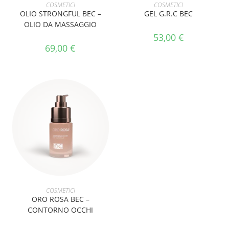
AGGIUNGI AL CARRELLO
AGGIUNGI AL CARRELLO
COSMETICI
COSMETICI
OLIO STRONGFUL BEC –
GEL G.R.C BEC
OLIO DA MASSAGGIO
53,00
€
69,00
€
AGGIUNGI AL CARRELLO
COSMETICI
ORO ROSA BEC –
CONTORNO OCCHI