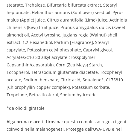
stearate, Trehalose, Bifurcaria bifurcata extract, Stearyl
heptanoate, Helianthus annuus (Sunflower) seed oil, Pyrus
malus (Apple) juice, Citrus aurantifolia (Lime) juice, Actinidia
chinensis (Kiwi) fruit juice, Prunus amygdalus dulcis (Sweet
almond) oil, Acetyl tyrosine, Juglans regia (Walnut) shell
extract, 1,2-Hexanediol, Parfum [Fragrance], Stearyl
caprylate, Potassium cetyl phosphate, Caprylyl glycol,
Acrylates/C10-30 alkyl acrylate crosspolymer,
Capsanthin/capsorubin, Corn (Zea Mays) Starch,
Tocopherol, Tetrasodium glutamate diacetate, Tocopheryl
acetate, Sodium benzoate, Citric acid, Squalene*, CI 75810
[Chlorophyllin-copper complex], Potassium sorbate,
Tropolone, Beta-sitosterol, Sodium hydroxide.
*da olio di girasole
Alga bruna e acetil tirosina:
questo complesso regola i geni
coinvolti nella melanogenesi. Protegge dall’UVA-UVB e nel