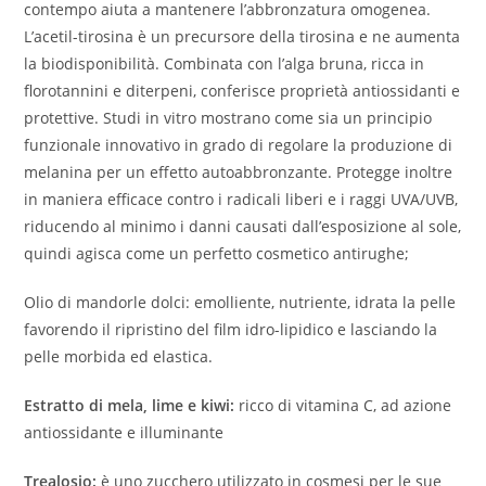
contempo aiuta a mantenere l’abbronzatura omogenea.
L’acetil-tirosina è un precursore della tirosina e ne aumenta
la biodisponibilità. Combinata con l’alga bruna, ricca in
florotannini e diterpeni, conferisce proprietà antiossidanti e
protettive. Studi in vitro mostrano come sia un principio
funzionale innovativo in grado di regolare la produzione di
melanina per un effetto autoabbronzante. Protegge inoltre
in maniera efficace contro i radicali liberi e i raggi UVA/UVB,
riducendo al minimo i danni causati dall’esposizione al sole,
quindi agisca come un perfetto cosmetico antirughe;
Olio di mandorle dolci: emolliente, nutriente, idrata la pelle
favorendo il ripristino del film idro-lipidico e lasciando la
pelle morbida ed elastica.
Estratto di mela, lime e kiwi:
ricco di vitamina C, ad azione
antiossidante e illuminante
Trealosio:
è uno zucchero utilizzato in cosmesi per le sue