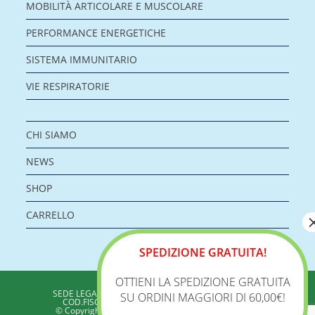
MOBILITÀ ARTICOLARE E MUSCOLARE
PERFORMANCE ENERGETICHE
SISTEMA IMMUNITARIO
VIE RESPIRATORIE
CHI SIAMO
NEWS
SHOP
CARRELLO
SPEDIZIONE GRATUITA!
OTTIENI LA SPEDIZIONE GRATUITA
BIOLOGICA S.R.L.
SEDE LEGALE: VIA DELLA ZECCA 1 – 40100 BOLOGNA
SU ORDINI MAGGIORI DI 60,00€!
COD.FISC./P.IVA: 04198960371 - REA: BO 353313
© Copyright 2020 - Biologica – Integratori Alimentari