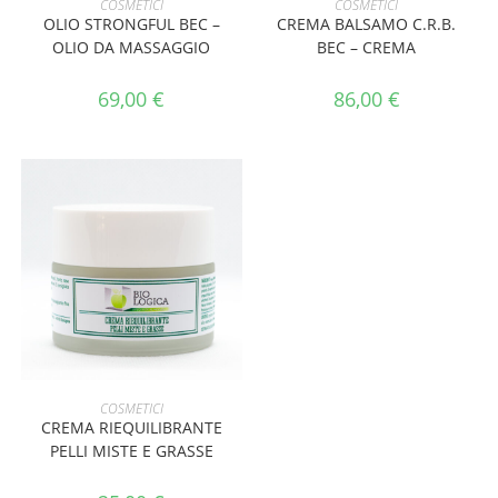
COSMETICI
COSMETICI
OLIO STRONGFUL BEC –
CREMA BALSAMO C.R.B.
OLIO DA MASSAGGIO
BEC – CREMA
69,00
€
86,00
€
AGGIUNGI AL CARRELLO
COSMETICI
CREMA RIEQUILIBRANTE
PELLI MISTE E GRASSE