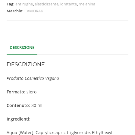
Tag:
antirughe
,
elasticizzante
,
idratante
,
melanina
Marchio:
CAMORAK
DESCRIZIONE
DESCRIZIONE
Prodotto Cosmetico Vegano
Formato
: siero
Contenuto
: 30 ml
Ingredienti:
Aqua [Water], Caprylic/capric triglyceride, Ethylhexyl