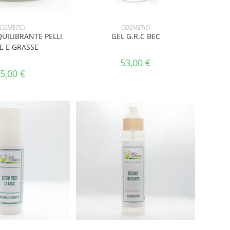
I AL CARRELLO
AGGIUNGI AL CARRELLO
OSMETICI
COSMETICI
UILIBRANTE PELLI
GEL G.R.C BEC
E E GRASSE
53,00
€
5,00
€
I AL CARRELLO
AGGIUNGI AL CARRELLO