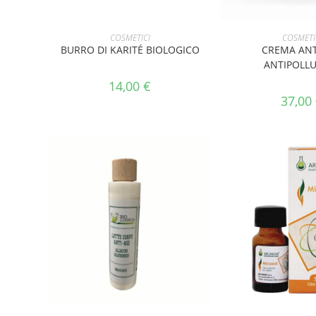
AGGIUNGI AL CARRELLO
AGGIUNGI AL 
COSMETICI
COSMETI
BURRO DI KARITÉ BIOLOGICO
CREMA ANT
ANTIPOLL
14,00
€
37,00
AGGIUNGI AL CARRELLO
AGGIUNGI AL 