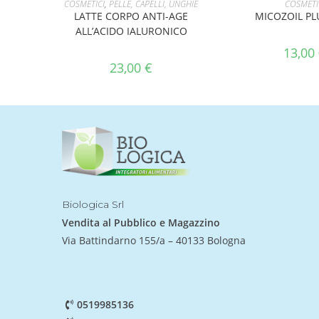
COSMETICI
,
PELLE, CAPELLI, UNGHIE
COSMETI
LATTE CORPO ANTI-AGE
MICOZOIL PL
ALL’ACIDO IALURONICO
13,00
23,00
€
Biologica Srl
Vendita al Pubblico e Magazzino
Via Battindarno 155/a – 40133 Bologna
0519985136