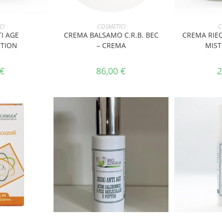
CARRELLO
AGGIUNGI AL CARRELLO
AGGIUNG
CI
COSMETICI
C
I AGE
CREMA BALSAMO C.R.B. BEC
CREMA RIEQ
UTION
– CREMA
MIST
€
86,00
€
2
CARRELLO
AGGIUNGI AL CARRELLO
AGGIUNG