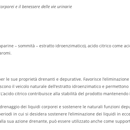
orporei e il benessere delle vie urinarie
arine – sommità – estratto idroenzimatico), acido citrico come acidif
 aromi.
er le sue proprietà drenanti e depurative. Favorisce l’eliminazione d
uiscono il veicolo naturale dell’estratto idroenzimatico e permettono 
L’acido citrico contribuisce alla stabilità del prodotto mantenendo i
l drenaggio dei liquidi corporei e sostenere le naturali funzioni dep
periodi in cui si desidera sostenere l’eliminazione dei liquidi in ec
e alla sua azione drenante, può essere utilizzato anche come suppo