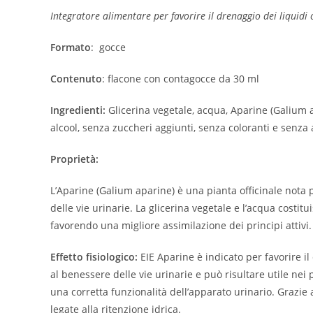
Integratore alimentare per favorire il drenaggio dei liquidi c
Formato
: gocce
Contenuto
: flacone con contagocce da 30 ml
Ingredienti:
Glicerina vegetale, acqua, Aparine (Galium ap
alcool, senza zuccheri aggiunti, senza coloranti e senza
Proprietà:
L’Aparine (Galium aparine) è una pianta officinale nota p
delle vie urinarie. La glicerina vegetale e l’acqua costit
favorendo una migliore assimilazione dei principi attivi. 
Effetto fisiologico:
EIE Aparine è indicato per favorire i
al benessere delle vie urinarie e può risultare utile nei 
una corretta funzionalità dell’apparato urinario. Grazi
legate alla ritenzione idrica.