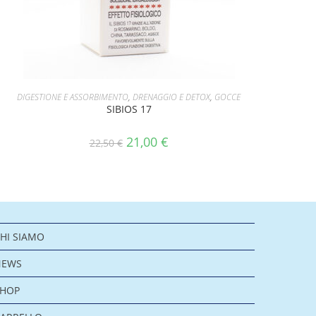
AGGIUNGI AL CARRELLO
DIGESTIONE E ASSORBIMENTO
,
DRENAGGIO E DETOX
,
GOCCE
SIBIOS 17
21,00
€
22,50
€
HI SIAMO
NEWS
SHOP