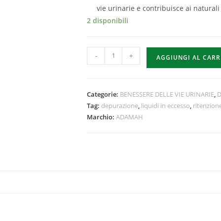
vie urinarie e contribuisce ai natural
2 disponibili
-
+
AGGIUNGI AL CAR
Categorie:
BENESSERE DELLE VIE URINARIE
,
D
Tag:
depurazione
,
liquidi in eccesso
,
ritenzione
Marchio:
ADAMAH