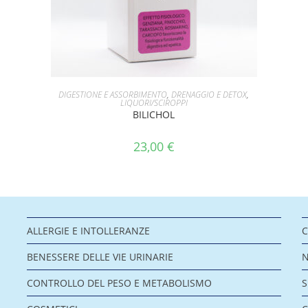
AGGIUNGI AL CARRELLO
DIGESTIONE E ASSORBIMENTO
,
DRENAGGIO E DETOX
,
LIQUORI/SCIROPPI
BILICHOL
23,00
€
ALLERGIE E INTOLLERANZE
C
BENESSERE DELLE VIE URINARIE
CONTROLLO DEL PESO E METABOLISMO