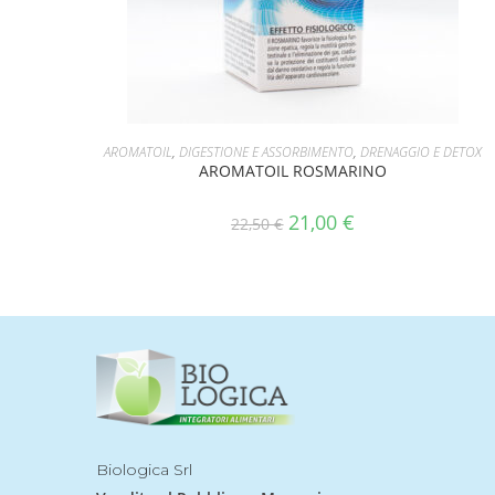
AGGIUNGI AL CARRELLO
AROMATOIL
,
DIGESTIONE E ASSORBIMENTO
,
DRENAGGIO E DETOX
AROMATOIL ROSMARINO
21,00
€
22,50
€
Biologica Srl