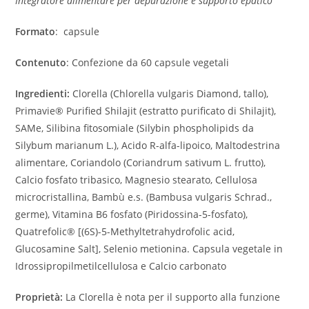
Integratore alimentare per depurazione e supporto epatico
Formato
: capsule
Contenuto
: Confezione da 60 capsule vegetali
Ingredienti:
Clorella (Chlorella vulgaris Diamond, tallo),
Primavie® Purified Shilajit (estratto purificato di Shilajit),
SAMe, Silibina fitosomiale (Silybin phospholipids da
Silybum marianum L.), Acido R-alfa-lipoico, Maltodestrina
alimentare, Coriandolo (Coriandrum sativum L. frutto),
Calcio fosfato tribasico, Magnesio stearato, Cellulosa
microcristallina, Bambù e.s. (Bambusa vulgaris Schrad.,
germe), Vitamina B6 fosfato (Piridossina-5-fosfato),
Quatrefolic® [(6S)-5-Methyltetrahydrofolic acid,
Glucosamine Salt], Selenio metionina. Capsula vegetale in
Idrossipropilmetilcellulosa e Calcio carbonato
Proprietà:
La Clorella è nota per il supporto alla funzione