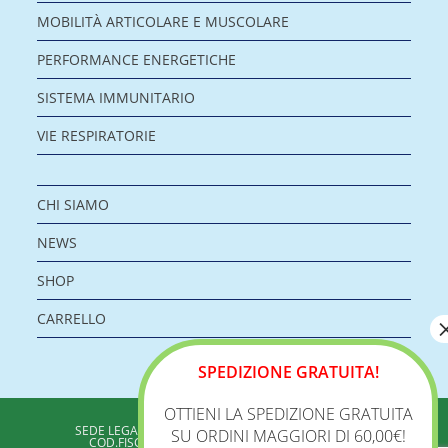
MOBILITÀ ARTICOLARE E MUSCOLARE
PERFORMANCE ENERGETICHE
SISTEMA IMMUNITARIO
VIE RESPIRATORIE
CHI SIAMO
NEWS
SHOP
CARRELLO
SPEDIZIONE GRATUITA!
OTTIENI LA SPEDIZIONE GRATUITA
BIOLOGICA S.R.L.
SEDE LEGALE: VIA DELLA ZECCA 1 – 40100 BOLOGNA
SU ORDINI MAGGIORI DI 60,00€!
COD.FISC./P.IVA: 04198960371 - REA: BO 353313