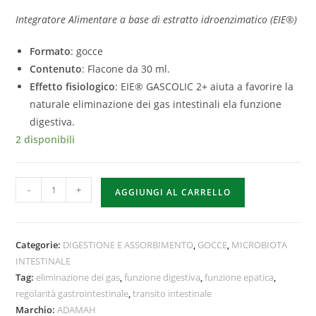
Integratore Alimentare a base di estratto idroenzimatico (EIE®)
Formato
: gocce
Contenuto
: Flacone da 30 ml.
Effetto fisiologico
: EIE® GASCOLIC 2+ aiuta a favorire la
naturale eliminazione dei gas intestinali ela funzione
digestiva.
2 disponibili
-
+
AGGIUNGI AL CARRELLO
Categorie:
DIGESTIONE E ASSORBIMENTO
,
GOCCE
,
MICROBIOTA
INTESTINALE
Tag:
eliminazione dei gas
,
funzione digestiva
,
funzione epatica
,
regolarità gastrointestinale
,
transito intestinale
Marchio:
ADAMAH