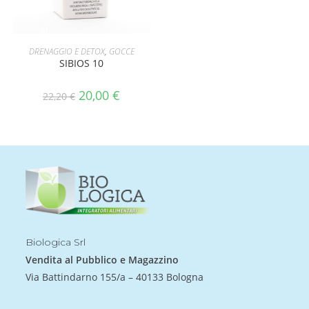
A!
AGGIUNGI AL CARRELLO
DRENAGGIO E DETOX
,
GOCCE
SIBIOS 10
20,00
€
22,20
€
Biologica Srl
Vendita al Pubblico e Magazzino
Via Battindarno 155/a – 40133 Bologna