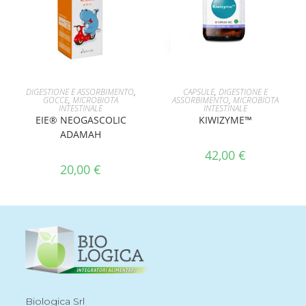
AGGIUNGI AL CARRELLO
LEGGI TUTTO
DIGESTIONE E ASSORBIMENTO
,
CAPSULE
,
DIGESTIONE E
GOCCE
,
MICROBIOTA
ASSORBIMENTO
,
MICROBIOTA
INTESTINALE
INTESTINALE
EIE® NEOGASCOLIC
KIWIZYME™
ADAMAH
42,00
€
20,00
€
Biologica Srl