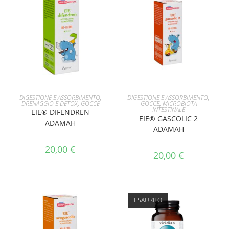
AGGIUNGI AL CARRELLO
AGGIUNGI AL CARRELLO
DIGESTIONE E ASSORBIMENTO
,
DIGESTIONE E ASSORBIMENTO
,
DRENAGGIO E DETOX
,
GOCCE
GOCCE
,
MICROBIOTA
INTESTINALE
EIE® DIFENDREN
EIE® GASCOLIC 2
ADAMAH
ADAMAH
20,00
€
20,00
€
ESAURITO