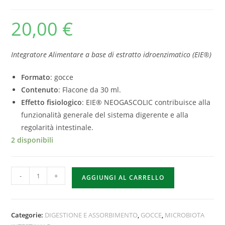
20,00
€
Integratore Alimentare a base di estratto idroenzimatico (EIE®)
Formato
: gocce
Contenuto
: Flacone da 30 ml.
Effetto fisiologico
: EIE® NEOGASCOLIC contribuisce alla
funzionalità generale del sistema digerente e alla
regolarità intestinale.
2 disponibili
-
+
AGGIUNGI AL CARRELLO
Categorie:
DIGESTIONE E ASSORBIMENTO
,
GOCCE
,
MICROBIOTA