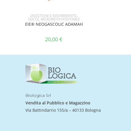
AGGIUNGI AL CARRELLO
DIGESTIONE E ASSORBIMENTO
,
GOCCE
,
MICROBIOTA INTESTINALE
EIE® NEOGASCOLIC ADAMAH
20,00
€
Biologica Srl
Vendita al Pubblico e Magazzino
Via Battindarno 155/a – 40133 Bologna