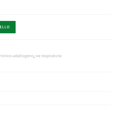
RELLO
,
tonico-adattogeno
,
vie respiratorie