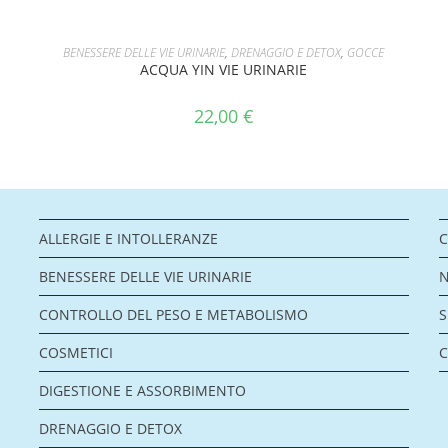
AGGIUNGI AL CARRELLO
BENESSERE DELLE VIE URINARIE
,
DRENAGGIO E DETOX
,
GOCCE
ACQUA YIN VIE URINARIE
22,00
€
ALLERGIE E INTOLLERANZE
C
BENESSERE DELLE VIE URINARIE
CONTROLLO DEL PESO E METABOLISMO
COSMETICI
C
DIGESTIONE E ASSORBIMENTO
DRENAGGIO E DETOX