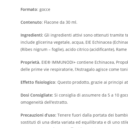
Formato
: gocce
Contenuto
: Flacone da 30 ml.
Ingredienti:
Gli ingredienti attivi sono ottenuti tramite
include glicerina vegetale, acqua, EIE Echinacea (Echinac
(Ribes nigrum – foglie), acido citrico (acidificante), Rame
Proprietà.
EIE® IMMUNODI+ contiene Echinacea, Propoli e
delle prime vie respiratorie, l’Astragalo agisce come to
Effetto fisiologico
: Questo prodotto, grazie ai principi at
Dosi Consigliate:
Si consiglia di assumere da 5 a 10 gocce
omogeneità dell’estratto.
Precauzioni d’uso:
Tenere fuori dalla portata dei bambin
sostituti di una dieta variata ed equilibrata e di uno sti