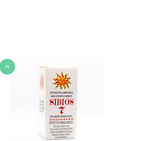
IN
OFFERT
A!