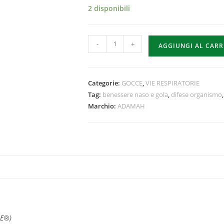
2 disponibili
-
+
AGGIUNGI AL CAR
Categorie:
GOCCE
,
VIE RESPIRATORIE
Tag:
benessere naso e gola
,
difese organismo
Marchio:
ADAMAH
EIE®)