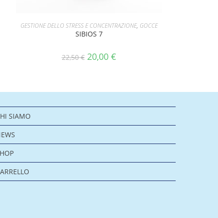
AGGIUNGI AL CARRELLO
GESTIONE DELLO STRESS E CONCENTRAZIONE
,
GOCCE
SIBIOS 7
20,00
€
22,50
€
HI SIAMO
NEWS
SHOP
ARRELLO