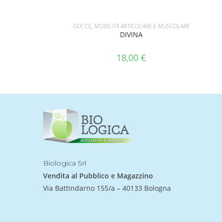
AGGIUNGI AL CARRELLO
GOCCE
,
MOBILITÀ ARTICOLARE E MUSCOLARE
DIVINA
18,00
€
Biologica Srl
Vendita al Pubblico e Magazzino
Via Battindarno 155/a – 40133 Bologna