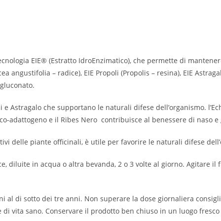
 tecnologia EIE® (Estratto IdroEnzimatico), che permette di mantenere
ea angustifolia – radice), EIE Propoli (Propolis – resina), EIE Astr
 gluconato.
 Astragalo che supportano le naturali difese dell’organismo. l’Ech
nico-adattogeno e il Ribes Nero contribuisce al benessere di naso e 
tivi delle piante officinali, è utile per favorire le naturali difese d
, diluite in acqua o altra bevanda, 2 o 3 volte al giorno. Agitare il 
i al di sotto dei tre anni. Non superare la dose giornaliera consigl
le di vita sano. Conservare il prodotto ben chiuso in un luogo fresco e