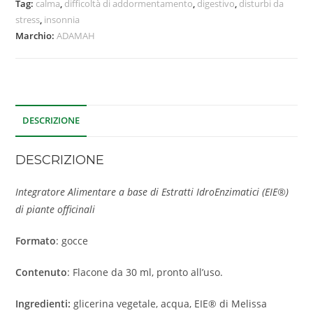
Tag:
calma
,
difficoltà di addormentamento
,
digestivo
,
disturbi da
stress
,
insonnia
Marchio:
ADAMAH
DESCRIZIONE
DESCRIZIONE
Integratore Alimentare a base di Estratti IdroEnzimatici (EIE®)
di piante officinali
Formato
: gocce
Contenuto
: Flacone da 30 ml, pronto all’uso.
Ingredienti:
glicerina vegetale, acqua, EIE® di Melissa