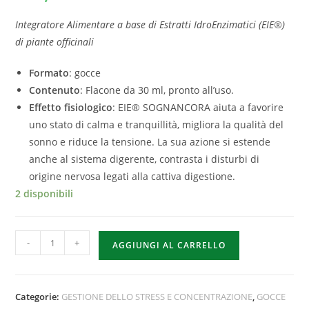
Integratore Alimentare a base di Estratti IdroEnzimatici (EIE®)
di piante officinali
Formato
: gocce
Contenuto
: Flacone da 30 ml, pronto all’uso.
Effetto fisiologico
: EIE® SOGNANCORA aiuta a favorire
uno stato di calma e tranquillità, migliora la qualità del
sonno e riduce la tensione. La sua azione si estende
anche al sistema digerente, contrasta i disturbi di
origine nervosa legati alla cattiva digestione.
2 disponibili
-
+
AGGIUNGI AL CARRELLO
Categorie:
GESTIONE DELLO STRESS E CONCENTRAZIONE
,
GOCCE