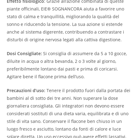
Effetto fisiologico
: Grazie all’azione combinata di queste
piante officinali, EIE® SOGNANCORA aiuta a favorire uno
stato di calma e tranquillità, migliorando la qualità del
sonno e riducendo la tensione. La sua azione si estende
anche al sistema digerente, contribuendo a contrastare i
disturbi di origine nervosa legati alla cattiva digestione.
Dosi Consigliate:
Si consiglia di assumere da 5 a 10 gocce,
diluite in acqua o altra bevanda, 2 o 3 volte al giorno,
preferibilmente lontano dai pasti e prima di coricarsi.
Agitare bene il flacone prima dell’uso.
Precauzioni d’uso:
Tenere il prodotto fuori dalla portata dei
bambini al di sotto dei tre anni. Non superare la dose
giornaliera consigliata. Gli integratori non devono essere
considerati sostituti di una dieta varia, equilibrata e di uno
stile di vita sano. Conservare il flacone ben chiuso in un
luogo fresco e asciutto, lontano da fonti di calore e luce
solare diretta. Un uso eccessivo può avere effetti lassativi.