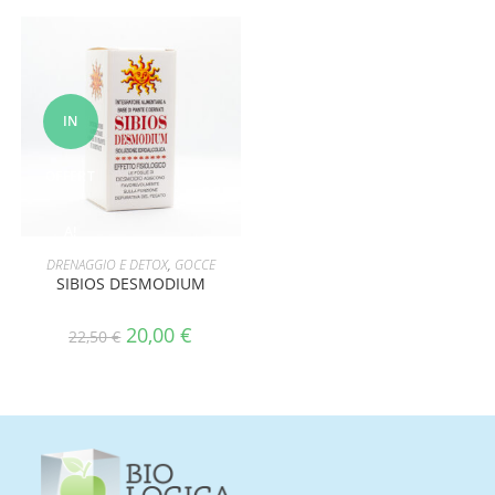
IN
OFFERT
A!
AGGIUNGI AL CARRELLO
DRENAGGIO E DETOX
,
GOCCE
SIBIOS DESMODIUM
20,00
€
22,50
€