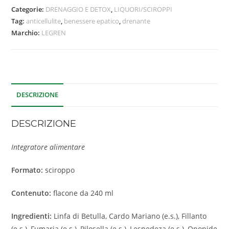
Categorie:
DRENAGGIO E DETOX
,
LIQUORI/SCIROPPI
Tag:
anticellulite
,
benessere epatico
,
drenante
Marchio:
LEGREN
DESCRIZIONE
DESCRIZIONE
Integratore alimentare
Formato:
sciroppo
Contenuto:
flacone da 240 ml
Ingredienti:
Linfa di Betulla, Cardo Mariano (e.s.), Fillanto
(e.s.), Fumaria (e.s.), Pilosella (e.s.), Lespedeza (e.s.), Ononide