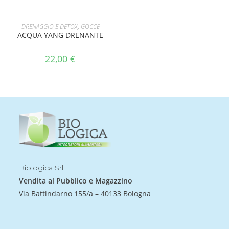
AGGIUNGI AL CARRELLO
DRENAGGIO E DETOX
,
GOCCE
ACQUA YANG DRENANTE
22,00
€
Biologica Srl
Vendita al Pubblico e Magazzino
Via Battindarno 155/a – 40133 Bologna