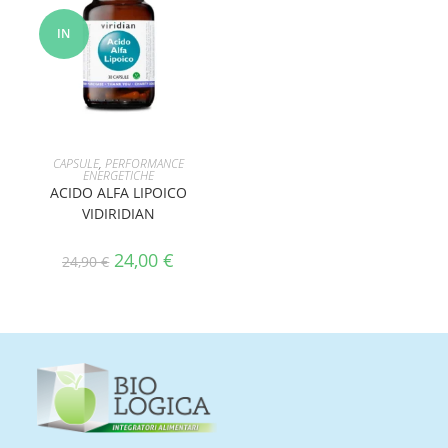
IN
OFFERT
A!
AGGIUNGI AL CARRELLO
CAPSULE
,
PERFORMANCE
ENERGETICHE
ACIDO ALFA LIPOICO
VIDIRIDIAN
24,00
€
24,90
€