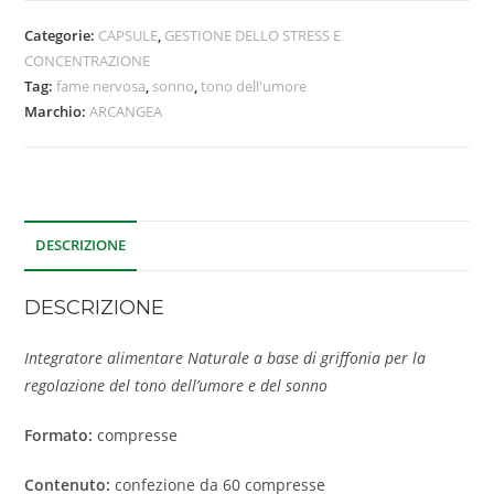
Categorie:
CAPSULE
,
GESTIONE DELLO STRESS E
CONCENTRAZIONE
Tag:
fame nervosa
,
sonno
,
tono dell'umore
Marchio:
ARCANGEA
DESCRIZIONE
DESCRIZIONE
Integratore alimentare Naturale a base di griffonia per la
regolazione del tono dell’umore e del sonno
Formato:
compresse
Contenuto:
confezione da 60 compresse