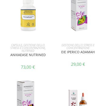
AGGIUNGI AL CARRELLO
AGGIUNGI AL CARRELLO
CAPSULE
,
GESTIONE DELLO
GESTIONE DELLO STRESS E
STRESS E CONCENTRAZIONE
,
CONCENTRAZIONE
NUTRINED
EIE IPERICO ADAMAH
ANXIAEASE NUTRINED
29,00
€
73,00
€