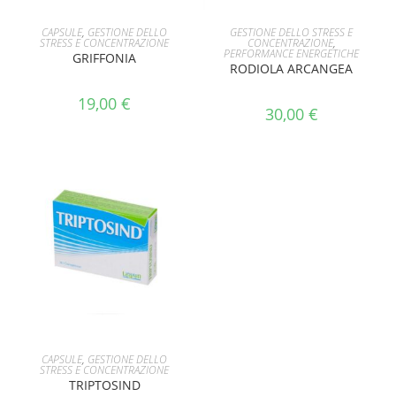
AGGIUNGI AL CARRELLO
LEGGI TUTTO
CAPSULE
,
GESTIONE DELLO
GESTIONE DELLO STRESS E
STRESS E CONCENTRAZIONE
CONCENTRAZIONE
,
PERFORMANCE ENERGETICHE
GRIFFONIA
RODIOLA ARCANGEA
19,00
€
30,00
€
AGGIUNGI AL CARRELLO
CAPSULE
,
GESTIONE DELLO
STRESS E CONCENTRAZIONE
TRIPTOSIND