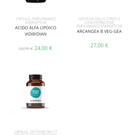
A!
AGGIUNGI AL CARRELLO
AGGIUNGI AL CARRELLO
CAPSULE
,
PERFORMANCE
GESTIONE DELLO STRESS E
ENERGETICHE
CONCENTRAZIONE
,
PERFORMANCE ENERGETICHE
ACIDO ALFA LIPOICO
ARCANGEA B VEG-GEA
VIDIRIDIAN
27,00
€
24,00
€
24,90
€
AGGIUNGI AL CARRELLO
CAPSULE
,
GESTIONE DELLO