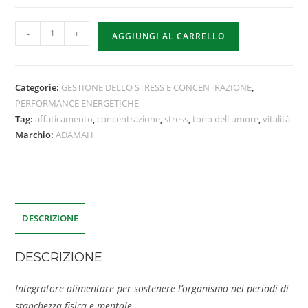
-
+
AGGIUNGI AL CARRELLO
Categorie:
GESTIONE DELLO STRESS E CONCENTRAZIONE
,
PERFORMANCE ENERGETICHE
Tag:
affaticamento
,
concentrazione
,
stress
,
tono dell'umore
,
vitalità
Marchio:
ADAMAH
DESCRIZIONE
DESCRIZIONE
Integratore alimentare per sostenere l’organismo nei periodi di
stanchezza fisica e mentale