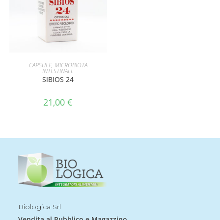
AGGIUNGI AL CARRELLO
CAPSULE
,
MICROBIOTA
INTESTINALE
SIBIOS 24
21,00
€
Biologica Srl
Vendita al Pubblico e Magazzino