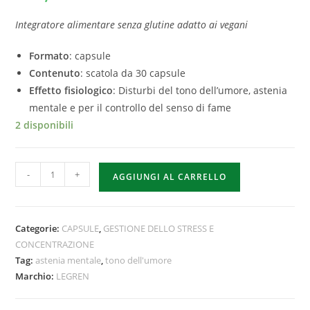
Integratore alimentare senza glutine adatto ai
vegani
Formato
: capsule
Contenuto
: scatola da 30 capsule
Effetto fisiologico
: Disturbi del tono dell’umore, astenia
mentale e per il controllo del senso di fame
2 disponibili
-
+
AGGIUNGI AL CARRELLO
Categorie:
CAPSULE
,
GESTIONE DELLO STRESS E
CONCENTRAZIONE
Tag:
astenia mentale
,
tono dell'umore
Marchio:
LEGREN