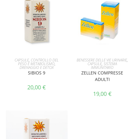
AGGIUNGI AL CARRELLO
AGGIUNGI AL CARRELLO
CAPSULE
,
CONTROLLO DEL
BENESSERE DELLE VIE URINARIE
,
PESO E METABOLISMO
,
CAPSULE
,
SISTEMA
DRENAGGIO E DETOX
IMMUNITARIO
SIBIOS 9
ZELLEN COMPRESSE
ADULTI
20,00
€
19,00
€