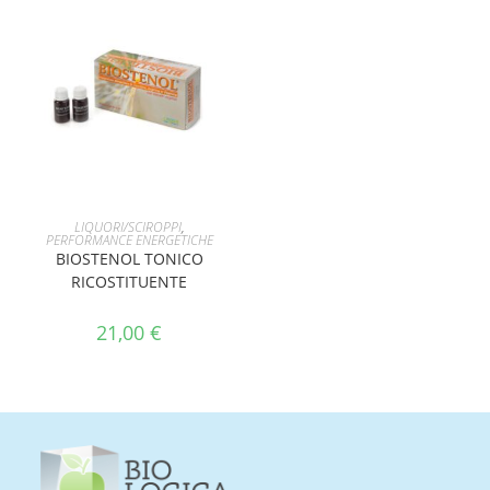
AGGIUNGI AL CARRELLO
LIQUORI/SCIROPPI
,
PERFORMANCE ENERGETICHE
BIOSTENOL TONICO
RICOSTITUENTE
21,00
€