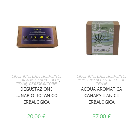
AGGIUNGI AL CARRELLO
AGGIUNGI AL CARRELLO
DIGESTIONE E ASSORBIMENTO
,
DIGESTIONE E ASSORBIMENTO
,
PERFORMANCE ENERGETICHE
,
PERFORMANCE ENERGETICHE
,
TISANE
,
VIE RESPIRATORIE
TISANE
DEGUSTAZIONE
ACQUA AROMATICA
LUNARIO BOTANICO
CANAPA E ANICE
ERBALOGICA
ERBALOGICA
20,00
€
37,00
€