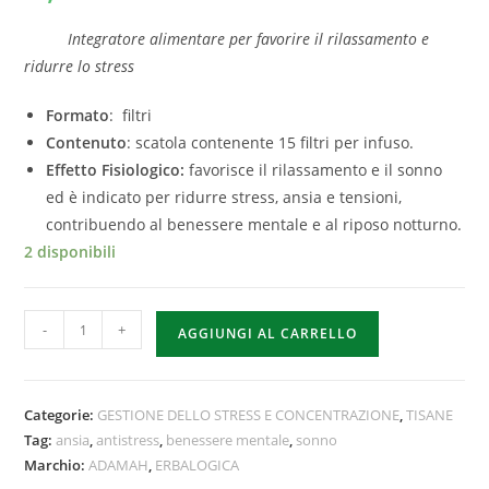
Integratore alimentare per favorire il rilassamento e
ridurre lo stress
Formato
: filtri
Contenuto
: scatola contenente 15 filtri per infuso.
Effetto Fisiologico:
favorisce il rilassamento e il sonno
ed è indicato per ridurre stress, ansia e tensioni,
contribuendo al benessere mentale e al riposo notturno.
2 disponibili
-
+
AGGIUNGI AL CARRELLO
Categorie:
GESTIONE DELLO STRESS E CONCENTRAZIONE
,
TISANE
Tag:
ansia
,
antistress
,
benessere mentale
,
sonno
Marchio:
ADAMAH
,
ERBALOGICA