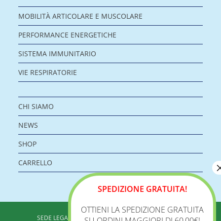
MOBILITÀ ARTICOLARE E MUSCOLARE
PERFORMANCE ENERGETICHE
SISTEMA IMMUNITARIO
VIE RESPIRATORIE
CHI SIAMO
NEWS
SHOP
CARRELLO
SPEDIZIONE GRATUITA!
OTTIENI LA SPEDIZIONE GRATUITA
BIOLOGICA S.R.L.
SEDE LEGALE: VIA DELLA ZECCA 1 – 40100 BOLOGNA
SU ORDINI MAGGIORI DI 60,00€!