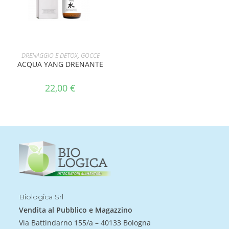
AGGIUNGI AL CARRELLO
DRENAGGIO E DETOX
,
GOCCE
ACQUA YANG DRENANTE
22,00
€
Biologica Srl
Vendita al Pubblico e Magazzino
Via Battindarno 155/a – 40133 Bologna