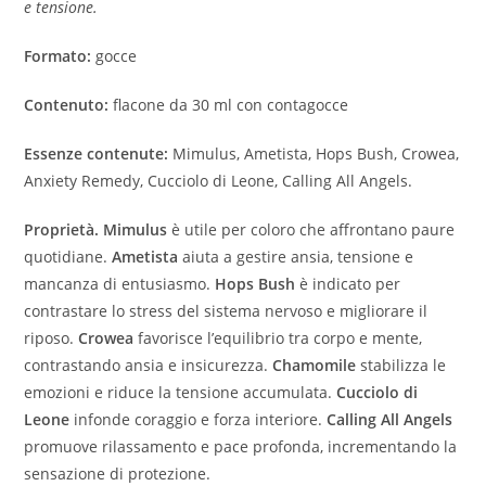
e tensione.
Formato:
gocce
Contenuto:
flacone da 30 ml con contagocce
Essenze contenute:
Mimulus, Ametista, Hops Bush, Crowea,
Anxiety Remedy, Cucciolo di Leone, Calling All Angels.
Proprietà. Mimulus
è utile per coloro che affrontano paure
quotidiane.
Ametista
aiuta a gestire ansia, tensione e
mancanza di entusiasmo.
Hops Bush
è indicato per
contrastare lo stress del sistema nervoso e migliorare il
riposo.
Crowea
favorisce l’equilibrio tra corpo e mente,
contrastando ansia e insicurezza.
Chamomile
stabilizza le
emozioni e riduce la tensione accumulata.
Cucciolo di
Leone
infonde coraggio e forza interiore.
Calling All Angels
promuove rilassamento e pace profonda, incrementando la
sensazione di protezione.