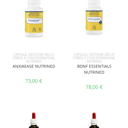
AGGIUNGI AL CARRELLO
AGGIUNGI AL CARRELLO
CAPSULE
,
GESTIONE DELLO
CAPSULE
,
GESTIONE DELLO
STRESS E CONCENTRAZIONE
,
STRESS E CONCENTRAZIONE
,
NUTRINED
NUTRINED
ANXIAEASE NUTRINED
BDNF ESSENTIALS
NUTRINED
73,00
€
78,00
€