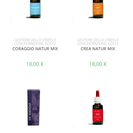
AGGIUNGI AL CARRELLO
AGGIUNGI AL CARRELLO
GESTIONE DELLO STRESS E
GESTIONE DELLO STRESS E
CONCENTRAZIONE
,
GOCCE
CONCENTRAZIONE
,
GOCCE
CORAGGIO NATUR MIX
CREA NATUR MIX
18,00
€
18,00
€