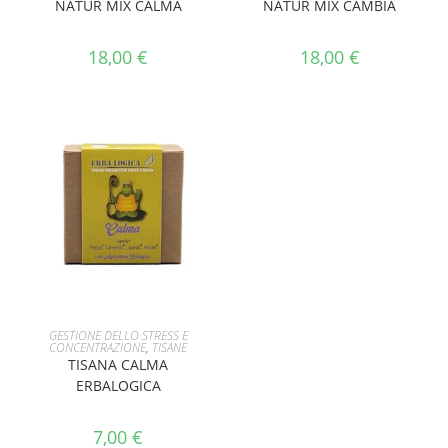
NATUR MIX CALMA
NATUR MIX CAMBIA
18,00
€
18,00
€
AGGIUNGI AL CARRELLO
GESTIONE DELLO STRESS E
CONCENTRAZIONE
,
TISANE
TISANA CALMA
ERBALOGICA
7,00
€