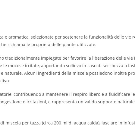
a e aromatica, selezionate per sostenere la funzionalità delle vie re
che richiama le proprietà delle piante utilizzate.
 tradizionalmente impiegate per favorire la liberazione delle vie re
 le mucose irritate, apportando sollievo in caso di secchezza o fa
 naturale. Alcuni ingredienti della miscela possiedono inoltre prop
ativo.
atorie, contribuendo a mantenere il respiro libero e a fluidificare le
gestione o irritazioni, e rappresenta un valido supporto naturale p
o di miscela per tazza (circa 200 ml di acqua calda), lasciare in inf