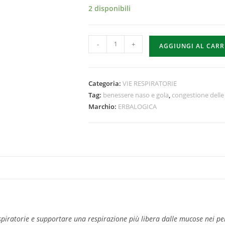
2 disponibili
-
+
AGGIUNGI AL CAR
Categoria:
VIE RESPIRATORIE
Tag:
benessere naso e gola
,
congestione delle 
Marchio:
ERBALOGICA
espiratorie e supportare una respirazione più libera dalle mucose nei per