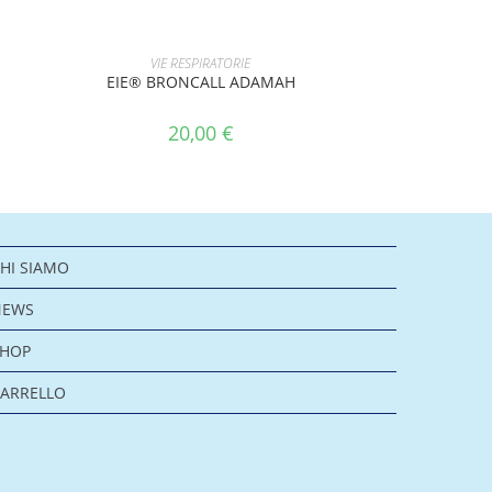
AGGIUNGI AL CARRELLO
VIE RESPIRATORIE
EIE® BRONCALL ADAMAH
20,00
€
HI SIAMO
NEWS
SHOP
ARRELLO