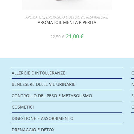
AGGIUNGI AL CARRELLO
AROMATOIL
,
DRENAGGIO E DETOX
,
VIE RESPIRATORIE
AROMATOIL MENTA PIPERITA
21,00
€
22,50
€
ALLERGIE E INTOLLERANZE
C
BENESSERE DELLE VIE URINARIE
CONTROLLO DEL PESO E METABOLISMO
COSMETICI
C
DIGESTIONE E ASSORBIMENTO
DRENAGGIO E DETOX