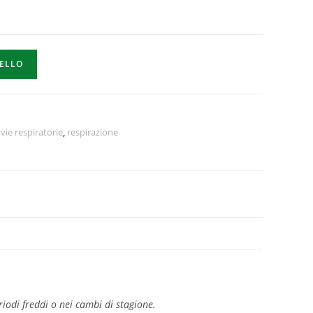
RELLO
vie respiratorie
,
respirazione
iodi freddi o nei cambi di stagione.