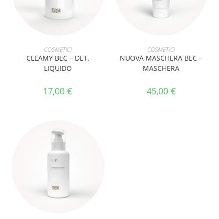
AGGIUNGI AL CARRELLO
AGGIUNGI AL CARRELLO
COSMETICI
COSMETICI
CLEAMY BEC – DET.
NUOVA MASCHERA BEC –
LIQUIDO
MASCHERA
17,00
€
45,00
€