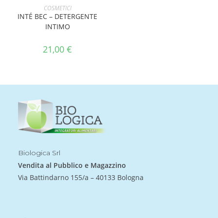
AGGIUNGI AL CARRELLO
COSMETICI
INTÉ BEC – DETERGENTE
INTIMO
21,00
€
Biologica Srl
Vendita al Pubblico e Magazzino
Via Battindarno 155/a – 40133 Bologna