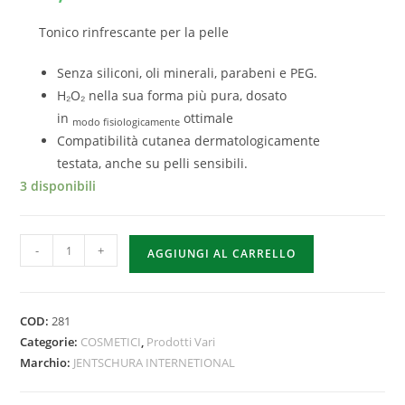
Tonico rinfrescante per la pelle
Senza siliconi, oli minerali, parabeni e PEG.
H₂O₂ nella sua forma più pura, dosato
in
ottimale
modo
fisiologicamente
Compatibilità cutanea dermatologicamente
testata, anche su pelli sensibili.
3 disponibili
-
+
AGGIUNGI AL CARRELLO
COD:
281
Categorie:
COSMETICI
,
Prodotti Vari
Marchio:
JENTSCHURA INTERNETIONAL