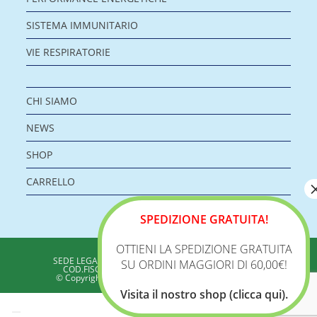
SISTEMA IMMUNITARIO
VIE RESPIRATORIE
CHI SIAMO
NEWS
SHOP
CARRELLO
SPEDIZIONE GRATUITA!
OTTIENI LA SPEDIZIONE GRATUITA
BIOLOGICA S.R.L.
SEDE LEGALE: VIA DELLA ZECCA 1 – 40100 BOLOGNA
SU ORDINI MAGGIORI DI 60,00€!
COD.FISC./P.IVA: 04198960371 - REA: BO 353313
© Copyright 2020 - Biologica – Integratori Alimentari
Visita il nostro shop (clicca qui).