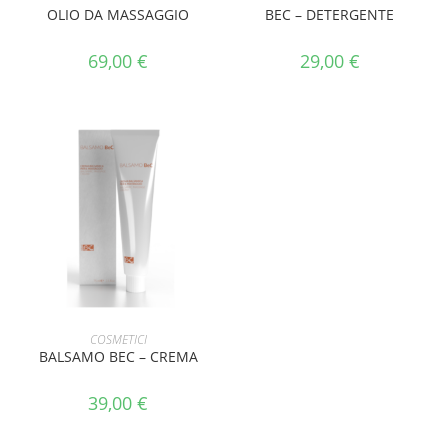
OLIO DA MASSAGGIO
BEC – DETERGENTE
69,00
€
29,00
€
AGGIUNGI AL CARRELLO
COSMETICI
BALSAMO BEC – CREMA
39,00
€