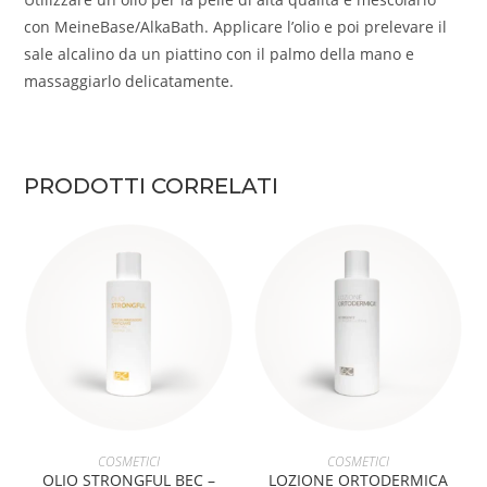
con MeineBase/AlkaBath. Applicare l’olio e poi prelevare il
sale alcalino da un piattino con il palmo della mano e
massaggiarlo delicatamente.
PRODOTTI CORRELATI
AGGIUNGI AL CARRELLO
AGGIUNGI AL CARRELLO
COSMETICI
COSMETICI
OLIO STRONGFUL BEC –
LOZIONE ORTODERMICA