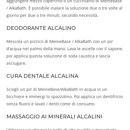
aggiungere mezzo coperchio o un cucchiaino di MeineBase
/ AlkaBath. È possibile inalare la soluzione due o tre volte al
giorno per due o tre minuti, secondo necessità.
DEODORANTE ALCALINO
Mescola un pizzico di MeineBase / AlkaBath con un po’
d’acqua nel palmo della mano. Lava le ascelle con il sapone,
poi applica questa soluzione di soda caustica e lascia
asciugare.
CURA DENTALE ALCALINA
Sciogli un po’ di MeineBase/AlkaBath in acqua in un
bicchiere e immergi lo spazzolino. Poi applica un dentifricio
senza fluoro e lavati i denti come di consueto.
MASSAGGIO AI MINERALI ALCALINI
Utilizzare un olio per la pelle di alta qualità e mescolarlo