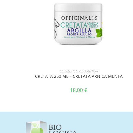
AGGIUNGI AL CARRELLO
COSMETICI
,
Prodotti Vari
CRETATA 250 ML – CRETATA ARNICA MENTA
18,00
€