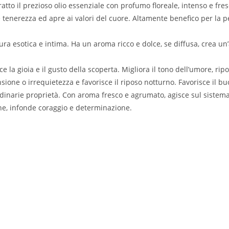
atto il prezioso olio essenziale con profumo floreale, intenso e fre
 tenerezza ed apre ai valori del cuore. Altamente benefico per la pe
ura esotica e intima. Ha un aroma ricco e dolce, se diffusa, crea un
ce la gioia e il gusto della scoperta. Migliora il tono dell’umore, rip
 tensione o irrequietezza e favorisce il riposo notturno. Favorisce il
rdinarie proprietà. Con aroma fresco e agrumato, agisce sul sistem
ene, infonde coraggio e determinazione.