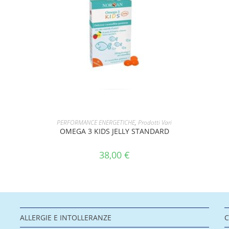
AGGIUNGI AL CARRELLO
PERFORMANCE ENERGETICHE
,
Prodotti Vari
OMEGA 3 KIDS JELLY STANDARD
38,00
€
ALLERGIE E INTOLLERANZE
C