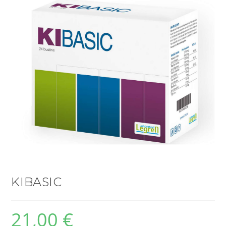
KIBASIC
21,00
€