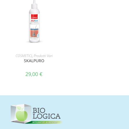
AGGIUNGI AL CARRELLO
COSMETICI
,
Prodotti Vari
SKALPURO
29,00
€