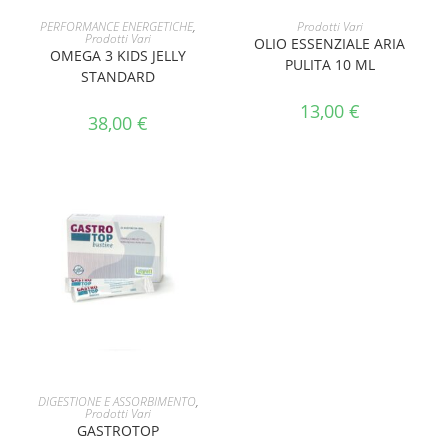
AGGIUNGI AL CARRELLO
AGGIUNGI AL CARRELLO
PERFORMANCE ENERGETICHE
,
Prodotti Vari
Prodotti Vari
OLIO ESSENZIALE ARIA
OMEGA 3 KIDS JELLY
PULITA 10 ML
STANDARD
13,00
€
38,00
€
AGGIUNGI AL CARRELLO
DIGESTIONE E ASSORBIMENTO
,
Prodotti Vari
GASTROTOP