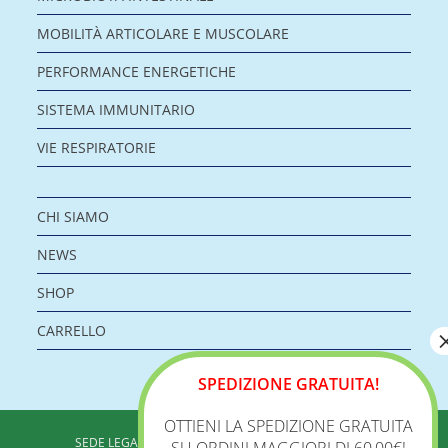
MOBILITÀ ARTICOLARE E MUSCOLARE
PERFORMANCE ENERGETICHE
SISTEMA IMMUNITARIO
VIE RESPIRATORIE
CHI SIAMO
NEWS
SHOP
CARRELLO
SPEDIZIONE GRATUITA!
OTTIENI LA SPEDIZIONE GRATUITA
BIOLOGICA S.R.L.
SEDE LEGALE: VIA DELLA ZECCA 1 – 40100 BOLOGNA