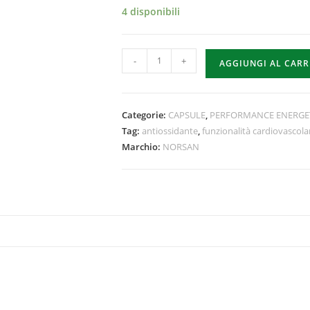
4 disponibili
-
+
AGGIUNGI AL CAR
Categorie:
CAPSULE
,
PERFORMANCE ENERGE
Tag:
antiossidante
,
funzionalità cardiovascola
Marchio:
NORSAN