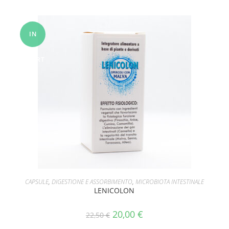
IN
OFFERT
A!
AGGIUNGI AL CARRELLO
CAPSULE
,
DIGESTIONE E ASSORBIMENTO
,
MICROBIOTA INTESTINALE
LENICOLON
20,00
€
22,50
€