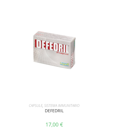
AGGIUNGI AL CARRELLO
CAPSULE
,
SISTEMA IMMUNITARIO
DEFEDRIL
17,00
€