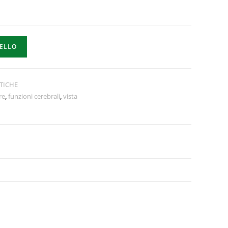
RELLO
TICHE
re
,
funzioni cerebrali
,
vista