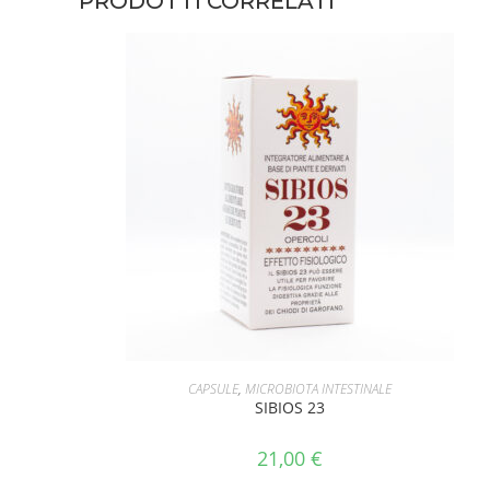
PRODOTTI CORRELATI
AGGIUNGI AL CARRELLO
CAPSULE
,
MICROBIOTA INTESTINALE
SIBIOS 23
21,00
€