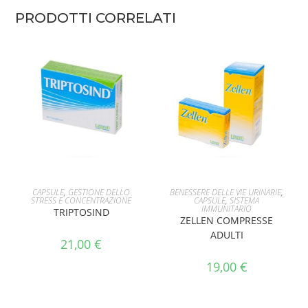
PRODOTTI CORRELATI
AGGIUNGI AL CARRELLO
AGGIUNGI AL CARRELLO
CAPSULE
,
GESTIONE DELLO
BENESSERE DELLE VIE URINARIE
,
STRESS E CONCENTRAZIONE
CAPSULE
,
SISTEMA
IMMUNITARIO
TRIPTOSIND
ZELLEN COMPRESSE
ADULTI
21,00
€
19,00
€