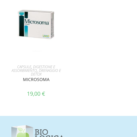
AGGIUNGI AL CARRELLO
CAPSULE
,
DIGESTIONE E
ASSORBIMENTO
,
DRENAGGIO E
DETOX
MICROSOMA
19,00
€