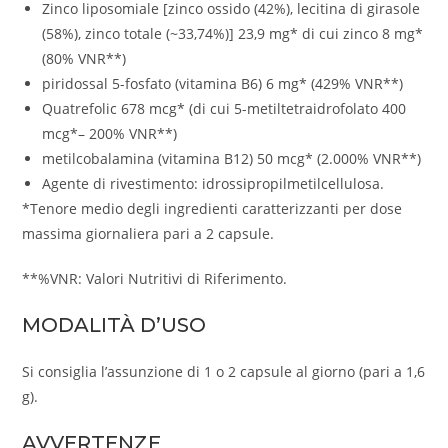
Zinco liposomiale [zinco ossido (42%), lecitina di girasole
(58%), zinco totale (~33,74%)] 23,9 mg* di cui zinco 8 mg*
(80% VNR**)
piridossal 5-fosfato (vitamina B6) 6 mg* (429% VNR**)
Quatrefolic 678 mcg* (di cui 5-metiltetraidrofolato 400
mcg*– 200% VNR**)
metilcobalamina (vitamina B12) 50 mcg* (2.000% VNR**)
Agente di rivestimento: idrossipropilmetilcellulosa.
*Tenore medio degli ingredienti caratterizzanti per dose
massima giornaliera pari a 2 capsule.
**%VNR: Valori Nutritivi di Riferimento.
MODALITÀ D’USO
Si consiglia l’assunzione di 1 o 2 capsule al giorno (pari a 1,6
g).
AVVERTENZE