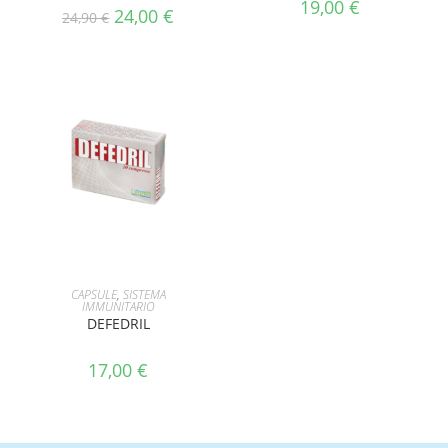
19,00
€
24,00
€
24,90
€
AGGIUNGI AL CARRELLO
CAPSULE
,
SISTEMA
IMMUNITARIO
DEFEDRIL
17,00
€