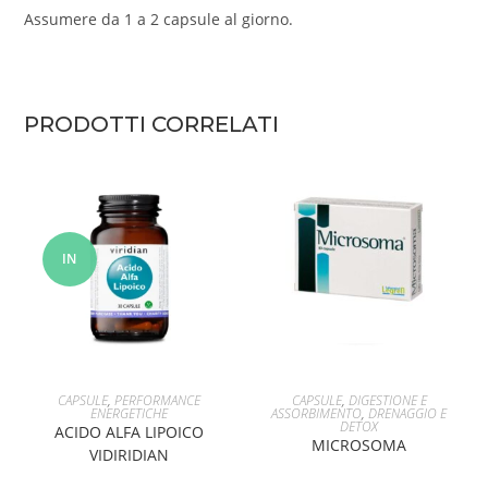
Assumere da 1 a 2 capsule al giorno.
PRODOTTI CORRELATI
IN
OFFERT
A!
AGGIUNGI AL CARRELLO
AGGIUNGI AL CARRELLO
CAPSULE
,
PERFORMANCE
CAPSULE
,
DIGESTIONE E
ENERGETICHE
ASSORBIMENTO
,
DRENAGGIO E
DETOX
ACIDO ALFA LIPOICO
MICROSOMA
VIDIRIDIAN