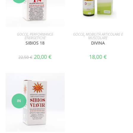
OFFERT
A!
AGGIUNGI AL CARRELLO
AGGIUNGI AL CARRELLO
GOCCE
,
PERFORMANCE
GOCCE
,
MOBILITÀ ARTICOLARE E
ENERGETICHE
MUSCOLARE
SIBIOS 18
DIVINA
20,00
€
18,00
€
22,50
€
IN
OFFERT
A!