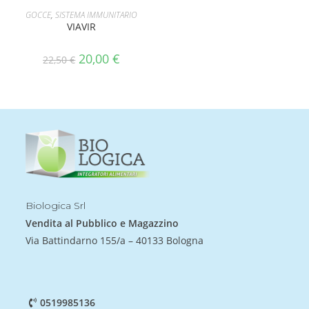
AGGIUNGI AL CARRELLO
GOCCE
,
SISTEMA IMMUNITARIO
VIAVIR
20,00
€
22,50
€
Biologica Srl
Vendita al Pubblico e Magazzino
Via Battindarno 155/a – 40133 Bologna
0519985136